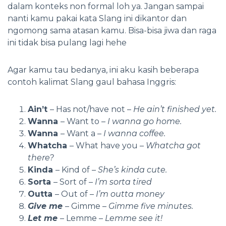
dalam konteks non formal loh ya. Jangan sampai
nanti kamu pakai kata Slang ini dikantor dan
ngomong sama atasan kamu. Bisa-bisa jiwa dan raga
ini tidak bisa pulang lagi hehe
Agar kamu tau bedanya, ini aku kasih beberapa
contoh kalimat Slang gaul bahasa Inggris:
Ain’t
– Has not/have not –
He ain’t finished yet.
Wanna
– Want to –
I wanna go home.
Wanna
– Want a –
I wanna coffee.
Whatcha
– What have you –
Whatcha got
there?
Kinda
– Kind of –
She’s kinda cute.
Sorta
– Sort of –
I’m sorta tired
Outta
– Out of –
I’m outta money
Give me
– Gimme –
Gimme five minutes.
Let me
– Lemme –
Lemme see it!