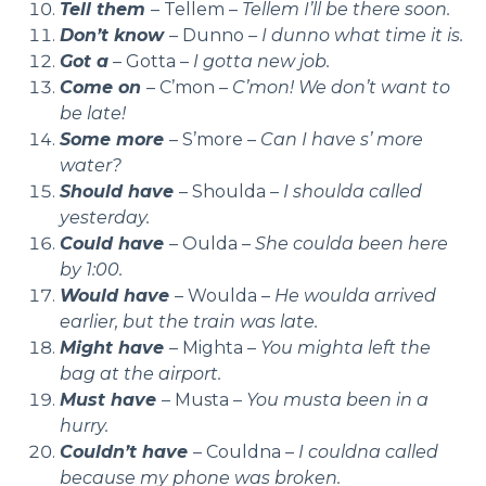
Tell them
– Tellem –
Tellem I’ll be there soon.
Don’t know
– Dunno –
I dunno what time it is.
Got a
– Gotta –
I gotta new job.
Come on
– C’mon –
C’mon! We don’t want to
be late!
Some more
– S’more –
Can I have s’ more
water?
Should have
– Shoulda –
I shoulda called
yesterday.
Could have
– Oulda –
She coulda been here
by 1:00.
Would have
– Woulda –
He woulda arrived
earlier, but the train was late.
Might have
– Mighta –
You mighta left the
bag at the airport.
Must have
– Musta –
You musta been in a
hurry.
Couldn’t have
– Couldna –
I couldna called
because my phone was broken.