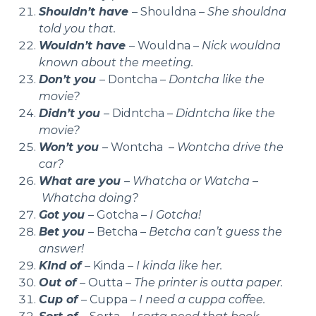
Shouldn’t have
– Shouldna –
She shouldna
told you that.
Wouldn’t have
– Wouldna –
Nick wouldna
known about the meeting.
Don’t you
– Dontcha –
Dontcha like the
movie?
Didn’t you
– Didntcha –
Didntcha like the
movie?
Won’t you
– Wontcha –
Wontcha drive the
car?
What are you
– Whatcha or Watcha –
Whatcha doing?
Got you
– Gotcha –
I Gotcha!
Bet you
– Betcha –
Betcha can’t guess the
answer!
KInd of
– Kinda –
I kinda like her.
Out of
– Outta –
The printer is outta paper.
Cup of
– Cuppa –
I need a cuppa coffee.