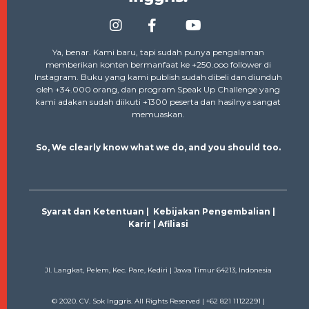
Ya, benar. Kami baru, tapi sudah punya pengalaman
memberikan konten bermanfaat ke +250.ooo follower di
Instagram. Buku yang kami publish sudah dibeli dan diunduh
oleh +34.000 orang, dan program Speak Up Challenge yang
kami adakan sudah diikuti +1300 peserta dan hasilnya sangat
memuaskan.
So, We clearly know what we do, and you should too.
Syarat dan Ketentuan
|
Kebijakan Pengembalian
|
Karir
|
Afiliasi
Jl. Langkat, Pelem, Kec. Pare, Kediri | Jawa Timur 64213, Indonesia
© 2020. CV. Sok Inggris. All Rights Reserved | ‭+62 821 11122291‬ |