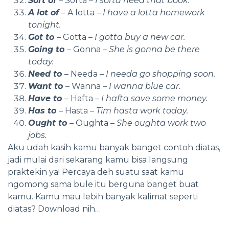
Sort of
– Sorta –
I sorta need that book.
A lot of
– A lotta –
I have a lotta homework
tonight.
Got to
– Gotta –
I gotta buy a new car.
Going to
– Gonna –
She is gonna be there
today.
Need to
– Needa –
I needa go shopping soon.
Want to
– Wanna –
I wanna blue car.
Have to
– Hafta –
I hafta save some money.
Has to
– Hasta –
Tim hasta work today.
Ought to
– Oughta –
She oughta work two
jobs.
Aku udah kasih kamu banyak banget contoh diatas,
jadi mulai dari sekarang kamu bisa langsung
praktekin ya! Percaya deh suatu saat kamu
ngomong sama bule itu berguna banget buat
kamu. Kamu mau lebih banyak kalimat seperti
diatas? Download nih…